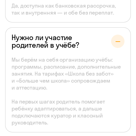
Да, доступна как банковская рассрочка,
так и внутренняя — и обе без переплат.
Нужно ли участие
родителей в учёбе?
Мы берём на себя организацию учёбы:
программы, расписание, дополнительные
занятия. На тарифах «Школа без забот»
и «Больше чем школа» сопровождаем
и аттестацию.
На первых шагах родитель помогает
ребёнку адаптироваться, а дальше
подключаются куратор и классный
руководитель.