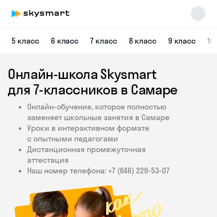
5 класс
6 класс
7 класс
8 класс
9 класс
10
Онлайн-школа Skysmart
для 7‑классников в Самаре
Онлайн-обучение, которое полностью
заменяет школьные занятия в Самаре
Skysmart Chat
Уроки в интерактивном формате
online
с опытными педагогами
Дистанционная промежуточная
аттестация
Наш номер телефона: +7 (846) 229‑53‑07