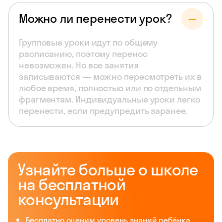
Можно ли перенести урок?
Групповые уроки идут по общему
расписанию, поэтому перенос
невозможен. Но все занятия
записываются — можно пересмотреть их в
любое время, полностью или по отдельным
фрагментам. Индивидуальные уроки легко
перенести, если предупредить заранее.
Узнайте больше о школе
на бесплатной
консультации
Бесплатно оценим уровень знаний ребёнка