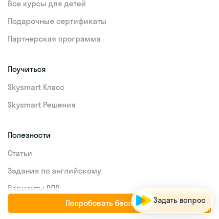
Все курсы для детей
Подарочные сертификаты
Партнерская программа
Поучиться
Skysmart Класс
Skysmart Решения
Полезности
Статьи
У
з
н
а
й
т
е
с
в
о
й
у
р
о
в
е
н
ь
з
н
а
н
и
й
б
е
с
п
л
Задания по английскому
Варианты ВПР
Задать вопрос
Попробовать бесплатно
Преподавателям