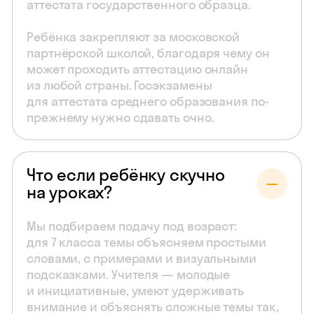
аттестата государственного образца.
Ребёнка закрепляют за московской
партнёрской школой, благодаря чему он
может проходить аттестацию онлайн
из любой страны. Госэкзамены
для аттестата среднего образования по-
прежнему нужно сдавать очно.
Что если ребёнку скучно
на уроках?
Мы подбираем подачу под возраст:
для 7 класса темы объясняем простыми
словами, с примерами и визуальными
подсказками. Учителя — молодые
и инициативные, умеют удерживать
внимание и объяснять сложные темы так,