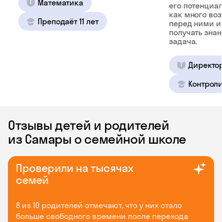
Математика
его потенциал
как много во
Преподаёт 11 лет
перед ними и
получать зна
задача.
Директо
Контроли
Отзывы детей и родителей
из Самары о семейной школе
Проверили на тысячах
семей
8 из 10 родителей отмечают, что у них стало
больше свободного времени после перехода