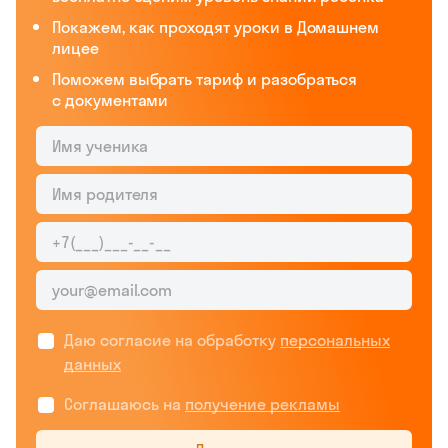
Покажем, как проходят уроки в Домашнем
лицее
Поможем выбрать тариф и разобраться
с документами
Даю согласие на обработку
персональных
данных
Соглашаюсь на
получение рекламы