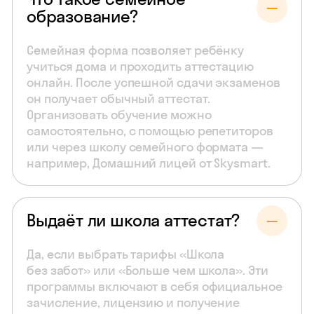
образование?
Семейная форма позволяет ребёнку
учиться дома и проходить аттестацию
онлайн. После успешной сдачи экзаменов
он получает обычный аттестат.
Организовать обучение можно
самостоятельно, с помощью репетиторов
или через школу семейного формата —
например, Домашний лицей от Skysmart.
Выдаёт ли школа аттестат?
Да, если выбрать тарифы «Школа
без забот» или «Больше чем школа». Эти
программы включают в себя официальное
зачисление, лицензию и получение