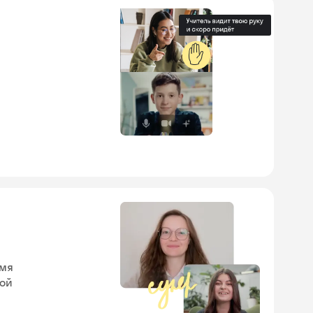
✋
емя
кой