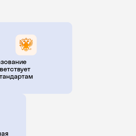
зование
ветствует
тандартам
ная