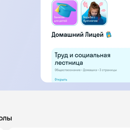
я
колы