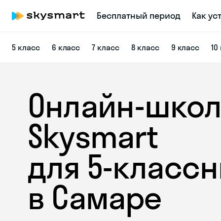
Бесплатный период
Как ус
5 класс
6 класс
7 класс
8 класс
9 класс
10
Онлайн-школ
Skysmart
для 5‑класс
в Самаре