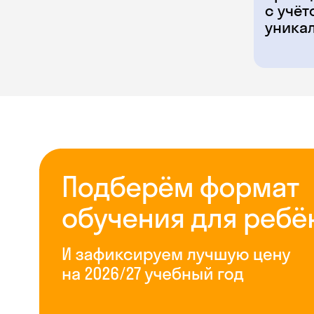
с учёт
уника