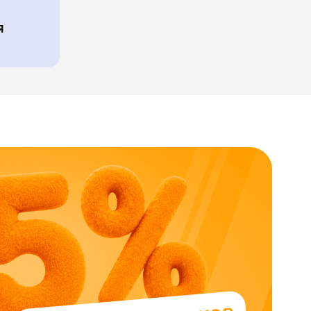
я
Skysmart Chat
online