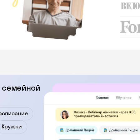
се семейной
асписание
Кружки