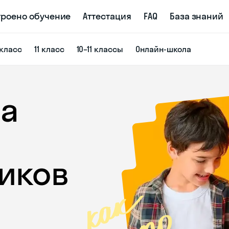
троено обучение
Аттестация
FAQ
База знаний
 класс
11 класс
10–11 классы
Онлайн-школа
а
ников